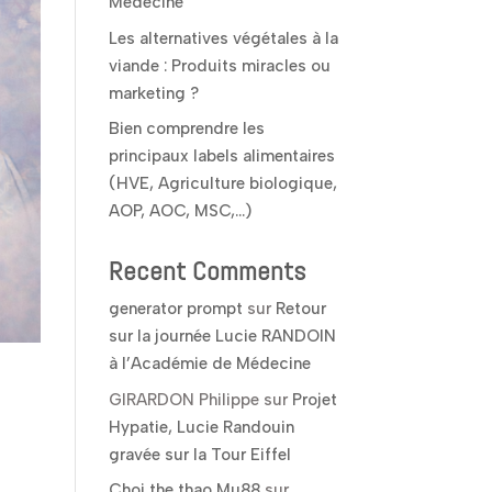
Médecine
Les alternatives végétales à la
viande : Produits miracles ou
marketing ?
Bien comprendre les
principaux labels alimentaires
(HVE, Agriculture biologique,
AOP, AOC, MSC,…)
Recent Comments
generator prompt
sur
Retour
sur la journée Lucie RANDOIN
à l’Académie de Médecine
GIRARDON Philippe
sur
Projet
Hypatie, Lucie Randouin
gravée sur la Tour Eiffel
Choi the thao Mu88
sur