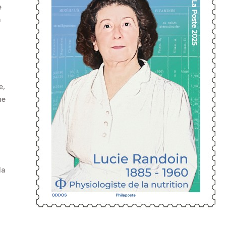
e
a
e,
ue
la