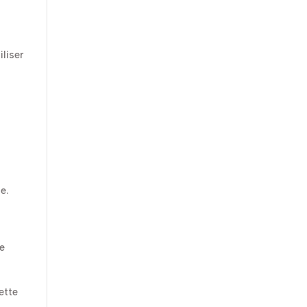
iliser
s
e.
re
ette